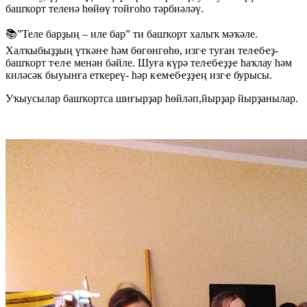
башҡорт теленә һөйөү тойғоһо тәрбиәләү.
📚”Теле барҙың – иле бар” ти башҡорт халыҡ мәҡәле.
Халҡыбыҙҙың үткәнҽ һәм бөгөнгөһө, изгҽ туған телҽбҽҙ-
башҡорт тҽлҽ менән бәйле. Шуға күрә телҽбҽҙҙҽ һаҡлау һәм
киләсәк быуынға еткереү- һәр кҽмҽбҽҙҙҽң изгҽ бурысы.
Уҡыусылар башҡортса шиғырҙар һөйләп,йырҙар йырҙанылар.