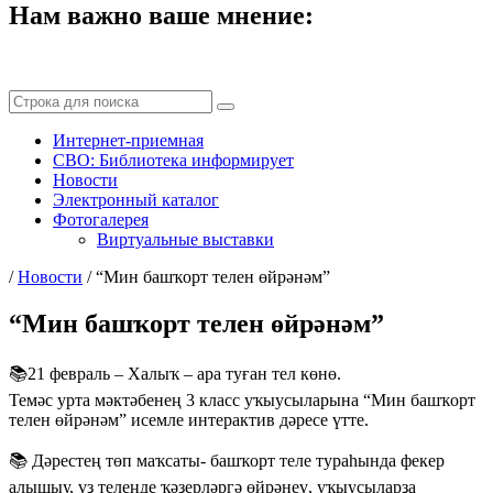
Нам важно ваше мнение:
Интернет-приемная
СВО: Библиотека информирует
Новости
Электронный каталог
Фотогалерея
Виртуальные выставки
/
Новости
/
“Мин башҡорт телен өйрәнәм”
“Мин башҡорт телен өйрәнәм”
📚21 февраль – Халыҡ – ара туған тел көнө.
Темәс урта мәктәбенең 3 класс уҡыусыларына “Мин башҡорт
телен өйрәнәм” исемле интерактив дәресе үтте.
📚 Дәрестең төп маҡсаты- башҡорт теле тураһында фекер
алышыу, үҙ телеңде ҡәҙерләргә өйрәнеү, уҡыусыларҙа