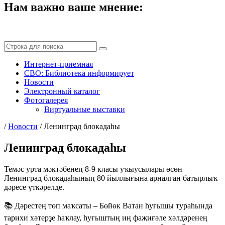
Нам важно ваше мнение:
Интернет-приемная
СВО: Библиотека информирует
Новости
Электронный каталог
Фотогалерея
Виртуальные выставки
/
Новости
/
Ленинград блокадаһы
Ленинград блокадаһы
Темәс урта мәктәбенең 8-9 класы уҡыусылары өсөн
Ленинград блокадаһының 80 йыллығына арналган батырлыҡ
дәресе үткәрелде.
📚 Дәрестең төп маҡсаты – Бөйөк Ватан һуғышы тураһында
тарихи хәтерҙе һаҡлау, һуғыштың иң фаҗиғәле хәлдәренең