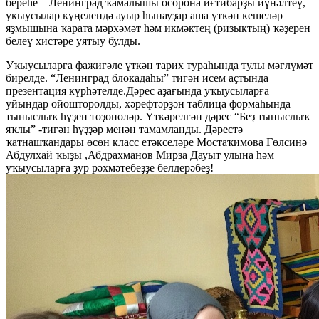
береһе – Ленинград ҡамалышы осорона иғтибарҙы йүнәлтеү,
укыусылар күңелендә ауыр һынауҙар аша үткән кешеләр
яҙмышына ҡарата мәрхәмәт һәм икмәктең (ризыктың) ҡәҙерен
белеү хистәре уятыу булды.
Уҡыусыларға фажиғәле үткән тарих тураһында тулы мәғлүмәт
бирелде. “Ленинград блокадаһы” тигән исем аҫтында
презентация күрһәтелде.Дәрес аҙағында уҡыусыларға
уйындар ойошторолды, хәрефтәрҙән таблица формаһында
тыныслыҡ һүҙен төҙөнөләр. Үткәрелгән дәрес “Беҙ тыныслыҡ
яҡлы” -тигән һүҙҙәр менән тамамланды. Дәрестә
ҡатнашҡандары өсөн класс етәкселәре Мостаҡимова Гөлсинә
Абдулхай ҡыҙы ,Абдрахманов Мирза Дауыт улына һәм
уҡыусыларға ҙур рәхмәтебеҙҙе белдерәбеҙ!