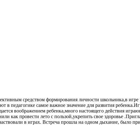
фективным средством формирования личности школьника,в игре р
 в педагогике самое важное значение для развития ребенка.Игр
здается воображением ребенка,много настоящего действия играю
ли как провести лето с пользой,укрепить свое здоровье .Пригл
частвовали в играх. Встреча прошла на одном дыхание, было при